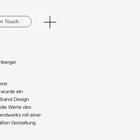
in Touch
nberger
erei
 wurde ein
 Brand Design
 die Werte des
Handwerks mit einer
mäßen Gestaltung