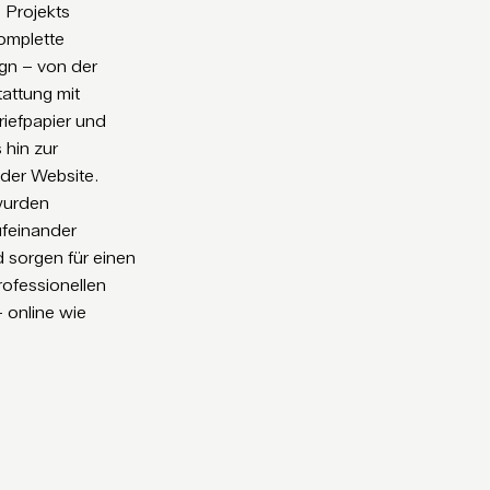
 Projekts
omplette
gn – von der
attung mit
Briefpapier und
 hin zur
 der Website.
wurden
ufeinander
 sorgen für einen
rofessionellen
– online wie